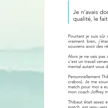
Je n'avais do
qualité, le fai
Pourtant je suis sû
vraiment bien, j'ét
souviens avoir des ré
Alors je ne vais pas 
c'est un travail venan
mental autant vous d
Personnellement Thi
crabos). Je me souvi
match pour moi a eu l
mon coach Joffrey m'a
Thibaut était assez e
match, est venu ver