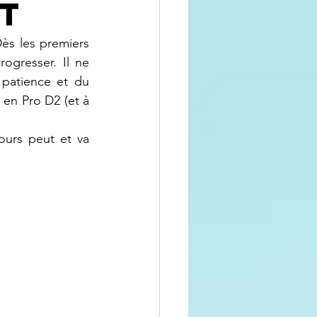
nt
s les premiers 
ogresser. Il ne 
patience et du 
en Pro D2 (et à 
ours peut et va 