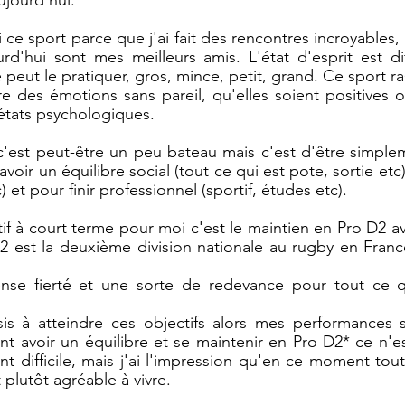
i ce sport parce que j'ai fait des rencontres incroyables
rd'hui sont mes meilleurs amis. L'état d'esprit est di
 peut le pratiquer, gros, mince, petit, grand. Ce sport r
re des émotions sans pareil, qu'elles soient positives o
 états psychologiques. 
c'est peut-être un peu bateau mais c'est d'être simple
voir un équilibre social (tout ce qui est pote, sortie etc), 
 et pour finir professionnel (sportif, études etc).
 à court terme pour moi c'est le maintien en Pro D2 av
2 est la deuxième division nationale au rugby en Franc
nse fierté et une sorte de redevance pour tout ce q
sis à atteindre ces objectifs alors mes performances s
nt avoir un équilibre et se maintenir en Pro D2* ce n'est
 difficile, mais j'ai l'impression qu'en ce moment tout 
t plutôt agréable à vivre.