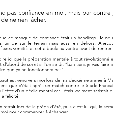
nc pas confiance en moi, mais par contre j
t de ne rien lâcher. 
r que ce manque de confiance était un handicap. Je ne 
ais timide sur le terrain mais aussi en dehors. Anecdo
flexes vomitifs et cette boule au ventre avant de rentrer s
dire ici que la préparation mentale à tout révolutionné 
t d'abord de soi et si l'on se dit “bah tiens je vais faire 
ire que ça ne fonctionnera pas”. 
baut est venu vers moi lors de ma deuxième année à Mas
ens que c'était après un match contre le Stade Francai
'effet d'un déclic mental car j'étais vraiment satisfait
 félicité. 
n retrait lors de la prépa d'été, puis c'est lui qui, la sem
s moi pour commencer à échanger. 