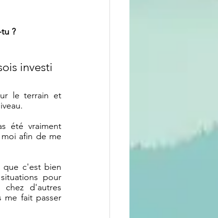
-tu ?
ois investi 
 le terrain et 
iveau. 
s été vraiment 
s moi afin de me 
que c'est bien 
ituations pour 
chez d'autres 
me fait passer 