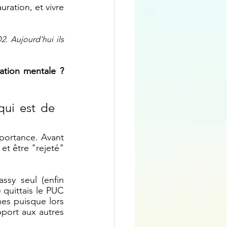
ration, et vivre 
. Aujourd'hui ils 
tion mentale ? 
ui est de 
portance. Avant 
et être "rejeté" 
ssy seul (enfin 
quittais le PUC 
nes puisque lors 
port aux autres 