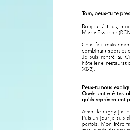
Tom, peux-tu te prése
Bonjour à tous, mo
Massy Essonne (RCM
Cela fait maintenan
combinant sport et é
Je suis rentré au C
hôtellerie restaurat
2023).
Peux-tu nous expliqu
Quels ont été tes ob
qu'ils représentent p
Avant le rugby j'ai 
Puis un jour je suis 
parfois. Mon frère f
que je suis devenu a