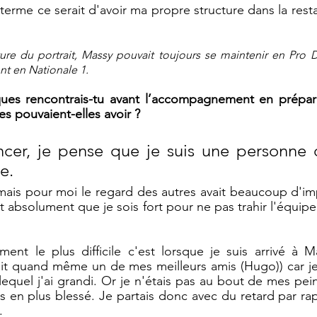
g terme ce serait d'avoir ma propre structure dans la restau
re du portrait, Massy pouvait toujours se maintenir en Pro D2
nt en Nationale 1.
ues rencontrais-tu avant l’accompagnement en prépara
 pouvaient-elles avoir ? 
er, je pense que je suis une personne q
e. 
 mais pour moi le regard des autres avait beaucoup d'im
it absolument que je sois fort pour ne pas trahir l'équipe 
nt le plus difficile c'est lorsque je suis arrivé à Ma
ait quand même un de mes meilleurs amis (Hugo)) car je 
lequel j'ai grandi. Or je n'étais pas au bout de mes pei
is en plus blessé. Je partais donc avec du retard par rap
. 