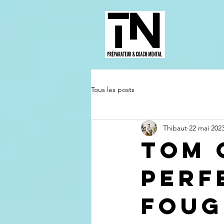
Tous les posts
Thibaut
22 mai 202
Tom 
perf
foug