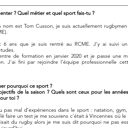
nter ? Quel métier et quel sport fais-tu ?
n nom est Tom Cusson, je suis actuellement rugbymen
E).
t 6 ans que je suis rentré au RCME. J'y ai suivi un
tudes. 
entre de formation en janvier 2020 et je passe une mi
ion. J'ai fini par rejoindre l'équipe professionnelle cet
er pourquoi ce sport ?
jectifs de la saison ? Quels sont ceux pour les années 
our toi ? 
eu pas mal d'expériences dans le sport : natation, gym, é
allé faire un test je me souviens c'était à Vincennes où le 
aisait du rugby alors je me suis dit pourquoi ne pas essa
ujourd'hui. 