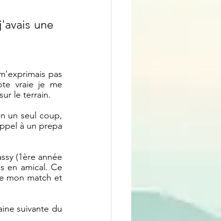
'avais une 
m'exprimais pas 
te vraie je me 
ur le terrain. 
en un seul coup, 
appel à un prepa 
sy (1ère année 
s en amical. Ce 
 de mon match et 
aine suivante du 