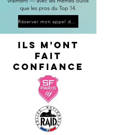
vraiment — avec les mêmes outils
que les pros du Top 14.
Réserver mon appel découverte gratuit (1h)
Ils m'ont
fait
confiance