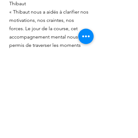
Thibaut
« Thibaut nous a aidés à clarifier nos
motivations, nos craintes, nos
forces. Le jour de la course, cet
accompagnement mental nous a
permis de traverser les moments
difficiles et de finir ensemble. »
Romain Rue et Thibaut Rougelot
Ultra-trail 70 km
« La préparation mentale a changé
mon approche des matchs. Des
outils concrets — sophrologie,
gestion des émotions — pour
contrôler les situations qui
t'échappent. Ce n'est pas un
remède miracle : ça vient de toi.