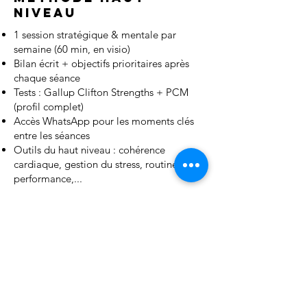
Niveau
1 session stratégique & mentale par
semaine (60 min, en visio)
Bilan écrit + objectifs prioritaires après
chaque séance
Tests : Gallup Clifton Strengths + PCM
(profil complet)
Accès WhatsApp pour les moments clés
entre les séances
Outils du haut niveau : cohérence
cardiaque, gestion du stress, routines de
performance,...
Déroulé type sur 3 mois :
Mois 1 — Diagnostic et fondations :
comprendre comment TU fonctionnes
sous pression face à ton équipe
Mois 2 — Outils et routines : construction
de ton arsenal mental de manager
Mois 3 — Autonomie et performance : tu
appliques, tu affines, ton leadership tient