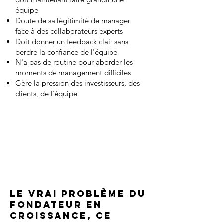
équipe
Doute de sa légitimité de manager
face à des collaborateurs experts
Doit donner un feedback clair sans
perdre la confiance de l'équipe
N'a pas de routine pour aborder les
moments de management difficiles
Gère la pression des investisseurs, des
clients, de l'équipe
La différence ? Le sportif a un
préparateur mental pour devenir
leader sur le terrain. Toi, pas encore
— pour le devenir à la tête de ton
équipe.
Le vrai problème du
fondateur en
croissance, ce