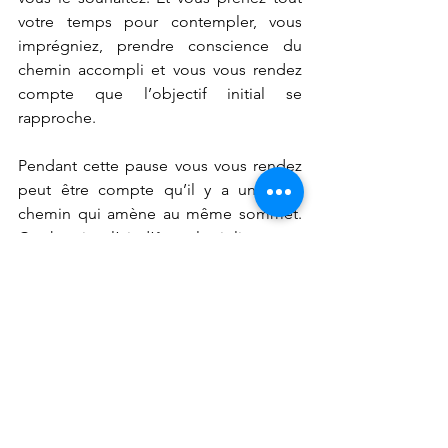
votre temps pour contempler, vous 
imprégniez, prendre conscience du 
chemin accompli et vous vous rendez 
compte que l’objectif initial se 
rapproche.
Pendant cette pause vous vous rendez 
peut être compte qu’il y a un autre 
chemin qui amène au même sommet. 
Ce chemin a l’air d’être plus joli.
Voilà à quoi les pauses peuvent 
resembler et servir. Ils ne faut surtout 
pas les négliger. Le chemin n’est pas 
une course mais une balade.
Les sous objectifs sont définit par 
rapport à vous et uniquement vous. 